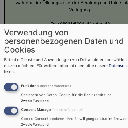
während der Öffnungszeiten für Beratung und Unterstüt
Verfügung.
Tel.: 06021/5006 -61 oder -62
Verwendung von
E-Mail:
familie.soziales@markt-goldbach.de
personenbezogenen Daten und
Cookies
Weitere Informationen erhalten Sie hier:
Bitte die Dienste und Anwendungen von Drittanbietern auswählen, 
info_text_online_anmeldetool_goldbach.pdf
1
nutzen möchten.
Für weitere Informationen bitte unsere
Datenschu
lesen.
Funktional
(immer erforderlich)
Speichern von Daten: Cookie für die Benutzersitzung
Anmeldung
Zweck
:
Funktional
Consent Manager
(immer erforderlich)
HÖSBACH
Cookie Consent speichert Ihre Einwilligungsstatus im Browser
Zweck
:
Funktional